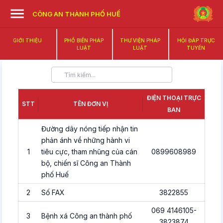
CÔNG AN THÀNH PHỐ HUẾ
GIỚI THIỆU
PHỔ BIẾN PHÁP
THƯ VIỆN PHÁP
HỎI ĐÁP TRỰC
LUẬT
LUẬT
TUYẾN
ĐIỆN THOẠI TRỰC
STT
TÊN ĐƠN VỊ
BAN
Đường dây nóng tiếp nhận tin
phản ánh về những hành vi
1
tiêu cực, tham nhũng của cán
0899608989
bộ, chiến sĩ Công an Thành
phố Huế
2
Số FAX
3822855
069 4146105-
3
Bệnh xá Công an thành phố
3823874