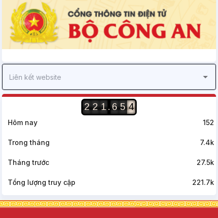
.
2
2
1
6
5
4
Hôm nay
152
Trong tháng
7.4k
Tháng trước
27.5k
Tổng lượng truy cập
221.7k