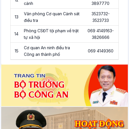
cảnh
3897770
Văn phòng Cơ quan Cảnh sát
3523732-
13
điều tra
3523733
Phòng CSĐT tội phạm về trật
069 4149163-
14
tự xã hội
3826666
Cơ quan An ninh điều tra
15
069 4149360
Công an thành phố