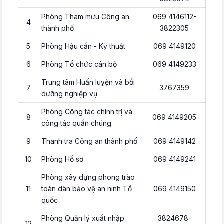
Phòng Tham mưu Công an
069 4146112-
4
thành phố
3822305
5
Phòng Hậu cần - Kỹ thuật
069 4149120
6
Phòng Tổ chức cán bộ
069 4149233
Trung tâm Huấn luyện và bồi
7
3767359
dưỡng nghiệp vụ
Phòng Công tác chính trị và
8
069 4149205
công tác quần chúng
9
Thanh tra Công an thành phố
069 4149142
10
Phòng Hồ sơ
069 4149241
Phòng xây dựng phong trào
11
toàn dân bảo vệ an ninh Tổ
069 4149150
quốc
Phòng Quản lý xuất nhập
3824678-
12