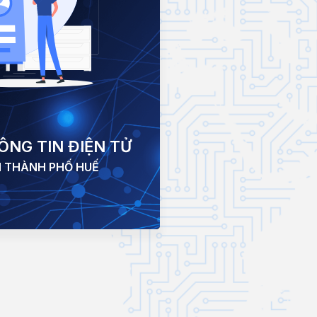
NG TIN ĐIỆN TỬ
 THÀNH PHỐ HUẾ