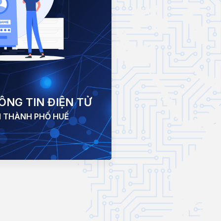
NG TIN ĐIỆN TỬ
 THÀNH PHỐ HUẾ